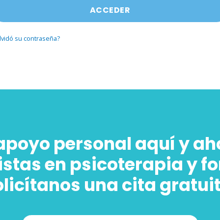
ACCEDER
lvidó su contraseña?
apoyo personal aquí y ah
istas en psicoterapia y f
licítanos una cita gratui