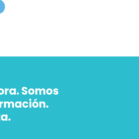
ora. Somos
ormación.
ta.