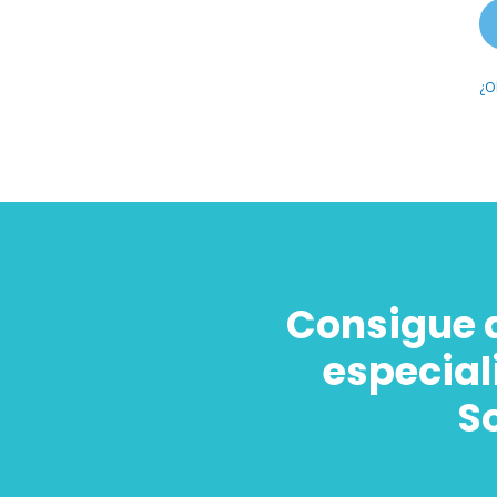
¿O
Consigue 
especial
So